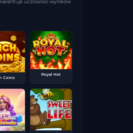
 gwarantuje uczciwość wyników
Royal Hot
h Coins