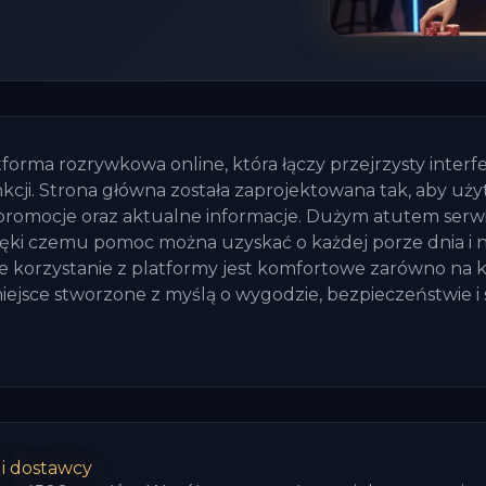
orma rozrywkowa online, która łączy przejrzysty interfej
kcji. Strona główna została zaprojektowana tak, aby uż
 promocje oraz aktualne informacje. Dużym atutem serw
ięki czemu pomoc można uzyskać o każdej porze dnia i no
że korzystanie z platformy jest komfortowe zarówno na k
iejsce stworzone z myślą o wygodzie, bezpieczeństwie i
 i dostawcy