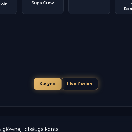
Supa Crew
Coin
Bon
Kasyno
Live Casino
y głównej i obsługa konta