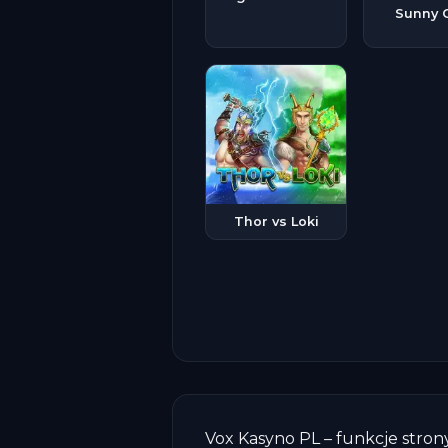
Sunny 
Thor vs Loki
Vox Kasyno PL – funkcje stron