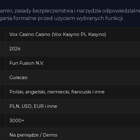
amin, zasady bezpieczeństwa i narzędzia odpowiedzialn
ania formalne przed użyciem wybranych funkcji.
Vox Casino Casino (Vox Kasyno PL Kasyno)
2024
Fun Fusion N.V.
Curacao
Polski, angielski, niemiecki, francuski i inne
PLN, USD, EUR i inne
3000+
Na pieniądze / Demo