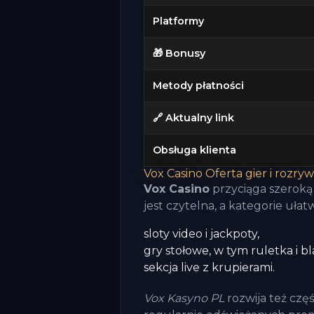
Platformy
🎁 Bonusy
Metody płatności
🔗 Aktualny link
Obsługa klienta
Vox Casino Oferta gier i rozryw
Vox Casino
przyciąga szeroką
jest czytelna, a kategorie uła
sloty video i jackpoty,
gry stołowe, w tym ruletka i bl
sekcja live z krupierami.
Vox Kasyno PL
rozwija też czę